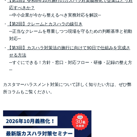
・
【第1回】令和8年10月施行のカスハラ対策義務化で企業はどう対
応すべきか？
─中小企業が今から整えるべき実務対応を解説─
・
【第2回】クレームとカスハラの線引き
─正当なクレームを尊重しつつ現場を守るための判断基準と初動
対応─
・
【第3回】カスハラ対策法の施行に向けて90日で仕組みを完成さ
せる方法
─すぐにできる！方針・窓口・対応フロー・研修・記録の整え方
─
カスタマーハラスメント対策について詳しく知りたい方は、ぜひ弊
所コラムもご覧ください。