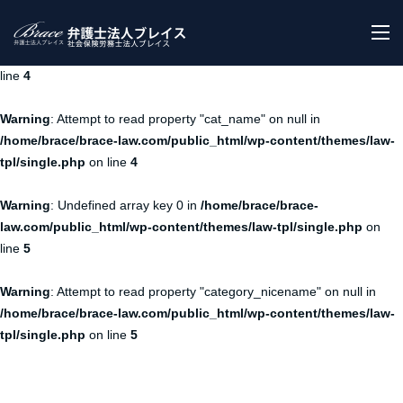
Warning
: Undefined array key 0 in
/home/brace/brace-
M
law.com/public_html/wp-content/themes/law-tpl/single.php
on
line
4
Warning
: Attempt to read property "cat_name" on null in
/home/brace/brace-law.com/public_html/wp-content/themes/law-
tpl/single.php
on line
4
Warning
: Undefined array key 0 in
/home/brace/brace-
law.com/public_html/wp-content/themes/law-tpl/single.php
on
line
5
Warning
: Attempt to read property "category_nicename" on null in
/home/brace/brace-law.com/public_html/wp-content/themes/law-
tpl/single.php
on line
5