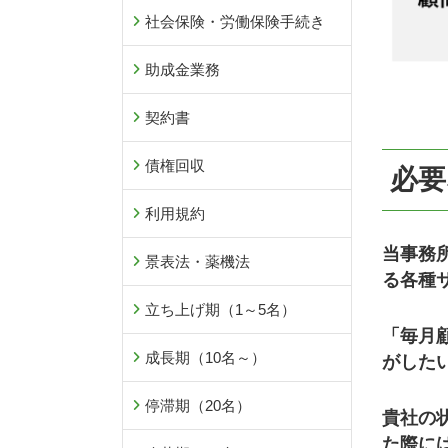
社会保険・労働保険手続き
助成金業務
契約書
債権回収
必要
利用規約
当事務
景表法・薬機法
る各種
立ち上げ期（1～5名）
「毎月
成長期（10名～）
がした
停滞期（20名）
貴社の
た際に