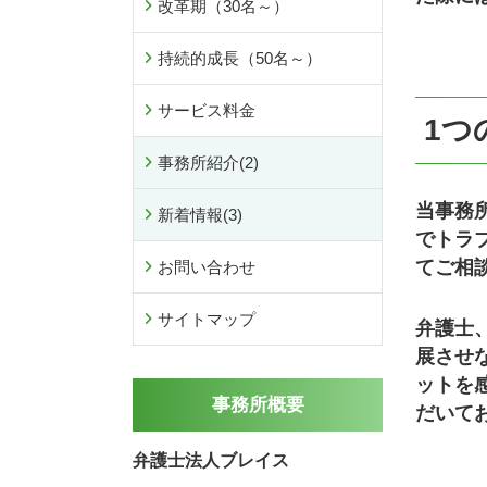
改革期（30名～）
持続的成長（50名～）
サービス料金
1つ
事務所紹介
(2)
当事務
新着情報
(3)
でトラ
てご相
お問い合わせ
サイトマップ
弁護士
展させ
ットを
事務所概要
だいて
弁護士法人ブレイス