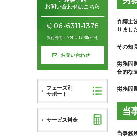
ご相談予約
お問い合わせはこちら
弁護士
06-6311-1378
りまし
9:30～17:30
(平日)
その知
お問い合わせ
労務問
合的な
フェーズ別
労務問
サポート
当
サービス料金
当事務