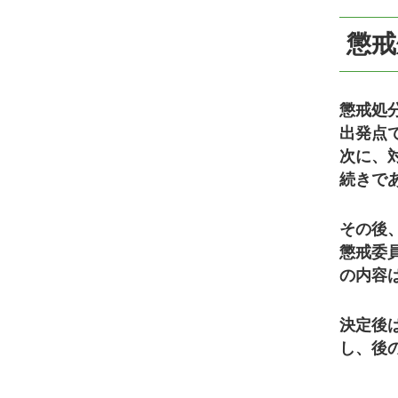
懲戒
懲戒処
出発点
次に、
続きで
その後
懲戒委
の内容
決定後
し、後