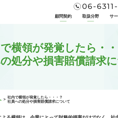
06-6311
顧問契約
取扱分野
サー
内で横領が発覚したら・・
への処分や損害賠償請求に
社内で横領が発覚したら・・・？
ム
>
社員への処分や損害賠償請求について
による横領は、企業にとって財務的損害だけでなく、社