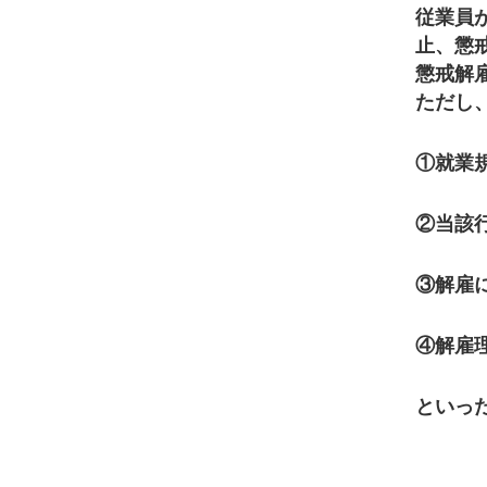
従業員
止、懲
懲戒解
ただし
①
就業
②
当該
③
解雇
④解雇
といっ