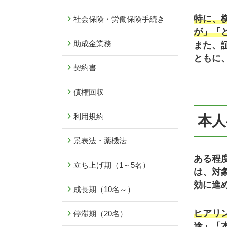
特に、
社会保険・労働保険手続き
が」「
助成金業務
また、
ともに
契約書
債権回収
利用規約
本人
景表法・薬機法
ある程
立ち上げ期（1～5名）
は、対
効に進
成長期（10名～）
ヒアリ
停滞期（20名）
途」「