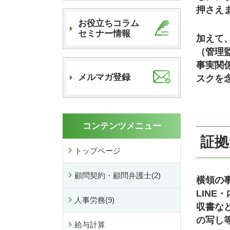
押さえ
お役立ちコラム
セミナー情報
加えて
（管理
事実関
メルマガ登録
スクを
コンテンツメニュー
証拠
トップページ
顧問契約・顧問弁護士
(2)
横領の
LINE
・
人事労務
(9)
収書な
の写し
給与計算