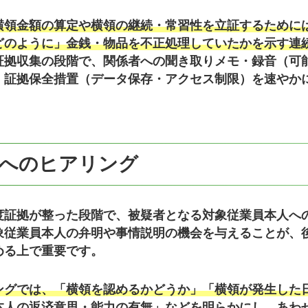
横領金額の算定や横領の継続・常習性を立証するために
どのように」金銭・物品を不正処理していたかを示す連
証拠収集の段階で、関係者への聞き取りメモ・録音（可
、
証拠保全措置（データ保存・アクセス制限）
を速やか
へのヒアリング
度証拠が整った段階で、被疑者となる対象従業員本人へ
象従業員本人の弁明や事情説明の機会を与えることが、
める上で重要です。
ングでは
、「横領を認めるかどうか」「横領が発生した
本人の返済意思・能力の有無」などを明らかにし、あわ