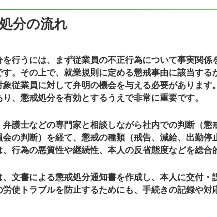
処分の流れ
分を行うには、まず従業員の不正行為について事実関係
です。その上で、就業規則に定める懲戒事由に該当する
対象従業員に対して弁明の機会を与える必要があります
あり、懲戒処分を有効とするうえで非常に重要です。
、弁護士などの専門家と相談しながら社内での判断（懲
員会の判断）を経て、懲戒の種類（戒告、減給、出勤停
は、行為の悪質性や継続性、本人の反省態度などを総合
は、文書による懲戒処分通知書を作成し、本人に交付・
の労使トラブルを防止するためにも、手続きの記録や対