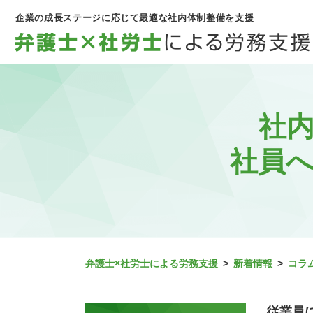
企業の成長ステージに応じて最適な社内体制整備を支援
社
社員
弁護士×社労士による労務支援
>
新着情報
>
コラ
従業員