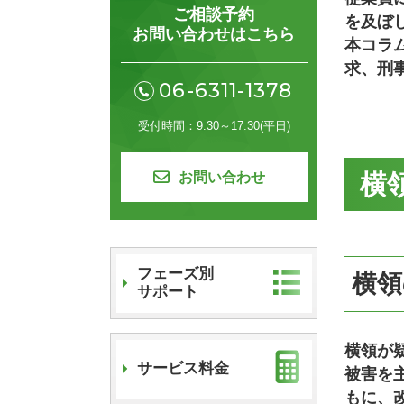
ご相談予約
を及ぼ
お問い合わせはこちら
本コラ
求、刑
06-6311-1378
9:30～17:30
(平日)
お問い合わせ
横
フェーズ別
横領
サポート
横領が
サービス料金
被害を
もに、