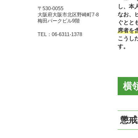
し、本
〒530-0055
なお、
大阪府大阪市北区野崎町7-8
梅田パークビル9階
ぐとと
席者を
06-6311-1378
こうし
す。
横
懲戒