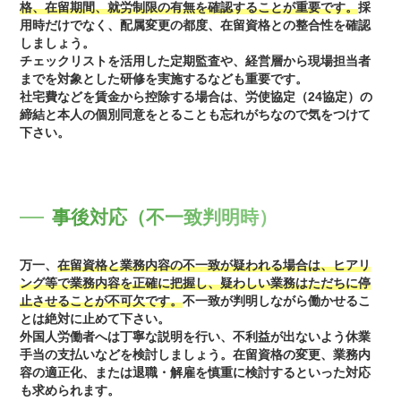
格、在留期間、就労制限の有無を確認することが重要です。
採
用時だけでなく、配属変更の都度、在留資格との整合性を確認
しましょう。
チェックリストを活用した定期監査や、経営層から現場担当者
までを対象とした研修を実施するなども重要です。
社宅費などを賃金から控除する場合は、労使協定（24協定）の
締結と本人の個別同意をとることも忘れがちなので気をつけて
下さい。
事後対応（不一致判明時）
万一、
在留資格と業務内容の不一致が疑われる場合は、ヒアリ
ング等で業務内容を正確に把握し、疑わしい業務はただちに停
止させることが不可欠です。
不一致が判明しながら働かせるこ
とは絶対に止めて下さい。
外国人労働者へは丁寧な説明を行い、不利益が出ないよう休業
手当の支払いなどを検討しましょう。在留資格の変更、業務内
容の適正化、または退職・解雇を慎重に検討するといった対応
も求められます。