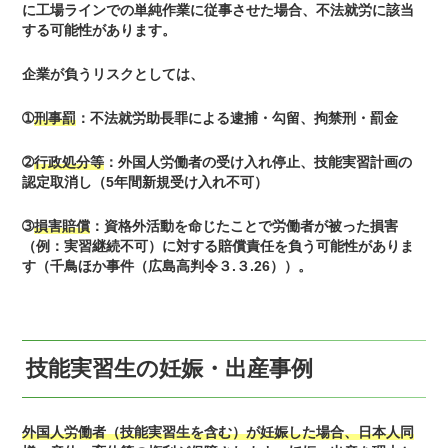
に工場ラインでの単純作業に従事させた場合、不法就労に該当
する可能性があります。
企業が負うリスクとしては、
➀
刑事罰
：
不法就労助長罪による逮捕・勾留、拘禁刑・罰金
➁
行政処分等
：
外国人労働者の受け入れ停止、技能実習計画の
認定取消し（5年間新規受け入れ不可）
➂
損害賠償
：
資格外活動を命じたことで労働者が被った損害
（例：実習継続不可）に対する賠償責任を負う可能性がありま
す（千鳥ほか事件（広島高判令３.３.26））。
技能実習生の妊娠・出産事例
外国人労働者（技能実習生を含む）が妊娠した場合、日本人同