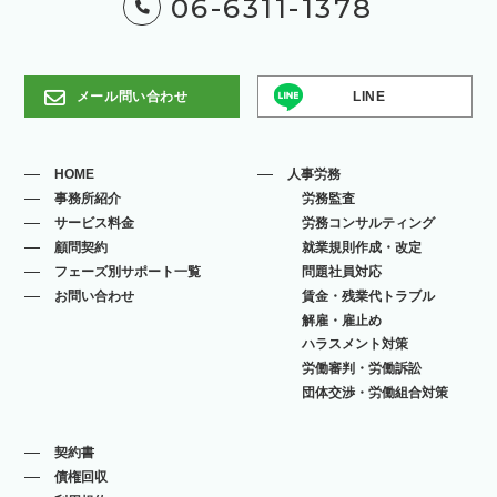
06-6311-1378
メール問い合わせ
LINE
HOME
人事労務
事務所紹介
労務監査
サービス料金
労務コンサルティング
顧問契約
就業規則作成・改定
フェーズ別サポート一覧
問題社員対応
お問い合わせ
賃金・残業代トラブル
解雇・雇止め
ハラスメント対策
労働審判・労働訴訟
団体交渉・労働組合対策
契約書
債権回収