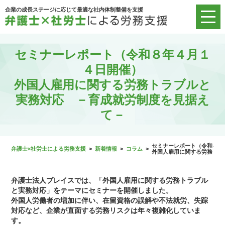
企業の成長ステージに応じて最適な社内体制整備を支援
セミナーレポート（令和８年４月１
４日開催）
外国人雇用に関する労務トラブルと
実務対応 －育成就労制度を見据え
て－
セミナーレポート（令和８年
弁護士×社労士による労務支援
>
新着情報
>
コラム
>
外国人雇用に関する労務トラ
弁護士法人ブレイスでは、「外国人雇用に関する労務トラブル
と実務対応」をテーマにセミナーを開催しました。
外国人労働者の増加に伴い、在留資格の誤解や不法就労、失踪
対応など、企業が直面する労務リスクは年々複雑化していま
す。