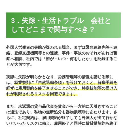
3．失踪・生活トラブル 会社と
してどこまで関与すべき？
外国人労働者の失踪が疑われる場合、まずは緊急連絡先等へ連
絡、登録支援機関等との連携、事件・事故のおそれがあれば警
察へ相談、社内では「誰が・いつ・何をしたか」を記録するこ
とが大切です。
実際に失踪が明らかとなり、労務管理等の措置を講じる際に
は、
就業規則に「自然退職条項」を設けておくと、解雇手続を
経ずに雇用契約を終了させることができ、特定技能等の受け入
れが制限されるリスクを回避できます。
また、未返還の貸与品代金を賃金から一方的に天引きすること
は違法であり、私物の無断処分も器物損壊罪にあたります。さ
らに、社宅契約は、雇用契約が終了しても外国人が出て行かな
いといったリスクに備え、雇用終了と同時に賃貸借契約も終了