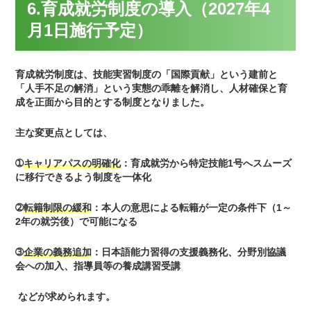
6.育成就労制度の導入（2027年4
月1日施行予定）
育成就労制度は、技能実習制度の「国際貢献」という建前と
「人手不足の解消」という実態の乖離を解消し、人材確保と育
成を正面から目的とする制度となりました。
主な変更点としては、
➀
キャリアパスの明確化
：育成就労から特定技能1号へスムーズ
に移行できるよう制度を一体化
➁
転籍制限の緩和
：本人の意思による転籍が一定の条件下（1～
2年の就労後）で可能になる
➂
企業の義務追加
：日本語能力習得の支援義務化、分野別協議
会への加入、指導員等の養成講習受講
などが求められます。