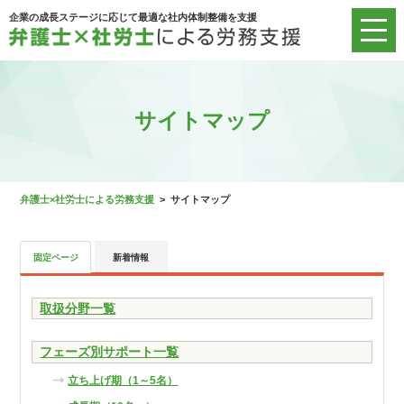
企業の成長ステージに応じて最適な社内体制整備を支援
サイトマップ
弁護士×社労士による労務支援
>
サイトマップ
新着情報
固定ページ
取扱分野一覧
フェーズ別サポート一覧
立ち上げ期（1～5名）