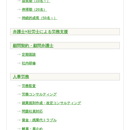
成長期（10名～）
停滞期（20名）
持続的成長（50名～）
弁護士×社労士による労務支援
顧問契約・顧問弁護士
定期面談
社内研修
人事労務
労務監査
労務コンサルティング
就業規則作成・改定コンサルティング
問題社員対応
賃金・残業代トラブル
解雇・雇止め