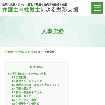
企業の成長ステージに応じて最適な社内体制整備を支援
人事労務
弁護士×社労士による労務支援
>
人事労務
目次
[
非表示
]
1
人事労務におけるサービス一覧
1.1
労務監査
1.2
労務コンサルティング
1.3
就業規則作成・改訂コンサルティング
1.4
問題社員対応
1.5
賃金・残業代トラブル
1.6
解雇・雇止め
1.7
ハラスメント対策
1.8
労働審判・労働訴訟