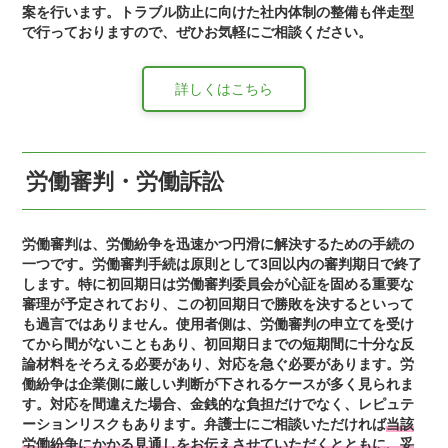
案を行います。トラブル防止に向けた社内体制の整備も伴走型
で行っておりますので、ぜひお気軽にご相談ください。
詳しくはこちら
労働審判・労働訴訟
労働審判は、労働紛争を迅速かつ円滑に解決するための手続の
一つです。労働審判手続は原則として3回以内の審判期日で終了
します。特に初回期日は労働審判委員会が心証を固める重要な
審理が予定されており、この
初回期日で勝敗を決する
といって
も過言ではありません。使用者側は、労働審判の申立てを受け
てから間がないこともあり、初回期日までの短期間に十分な反
論材料をそろえる必要があり、対応を急ぐ必要があります。労
働紛争は
企業側に厳しい判断が下されるケース
が多く見られま
す。対応を間違えた場合、金銭的な負担だけでなく、レピュテ
ーションリスクもあります。弁護士にご相談いただければ
当該
労働紛争にかかる見通しをお伝えさせていただくとともに、妥