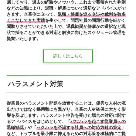
属しており、過去の経験やノウハウ、これまで蓄積された判例
などの知識により、退職・解雇について適切なアドバイスがで
きます。企業側に立って、
退職・解雇を巡る交渉や裁判を数多
くこなしてきた実績
を生かして、問題社員の問題行動を細かく
聞取りさせていただいた上で、退職勧奨か解雇かの選択など現
状で採ることができる対応と解決に向けたスケジュール管理を
提案いたします。
詳しくはこちら
ハラスメント対策
従業員のハラスメント問題を放置することは、優秀な人材の流
出だけではなく採用難にも繋がり、企業の人材確保に大きく影
響を及ぼします。ハラスメント申告を受けた場合の対応に関す
るアドバイスをはじめとして、「
パワハラを起こす従業員への
退職勧奨
」や「
セクハラを否認する社員への対応方針の策定
」
など、トラブルを最小限に抑えるための対応策を積極的にご提