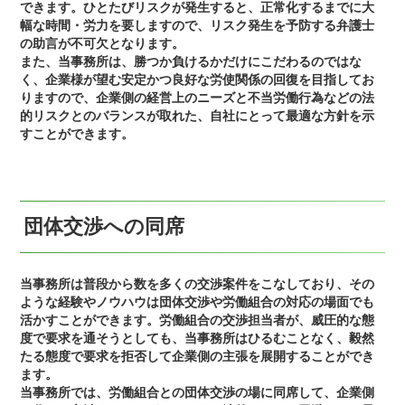
できます。ひとたびリスクが発生すると、正常化するまでに大
幅な時間・労力を要しますので、リスク発生を予防する弁護士
の助言が不可欠となります。
また、当事務所は、勝つか負けるかだけにこだわるのではな
く、企業様が望む安定かつ良好な労使関係の回復を目指してお
りますので、企業側の経営上のニーズと不当労働行為などの法
的リスクとのバランスが取れた、自社にとって最適な方針を示
すことができます。
団体交渉への同席
当事務所は普段から数を多くの交渉案件をこなしており、その
ような経験やノウハウは団体交渉や労働組合の対応の場面でも
活かすことができます。労働組合の交渉担当者が、威圧的な態
度で要求を通そうとしても、当事務所はひるむことなく、毅然
たる態度で要求を拒否して企業側の主張を展開することができ
ます。
当事務所では、労働組合との団体交渉の場に同席して、企業側