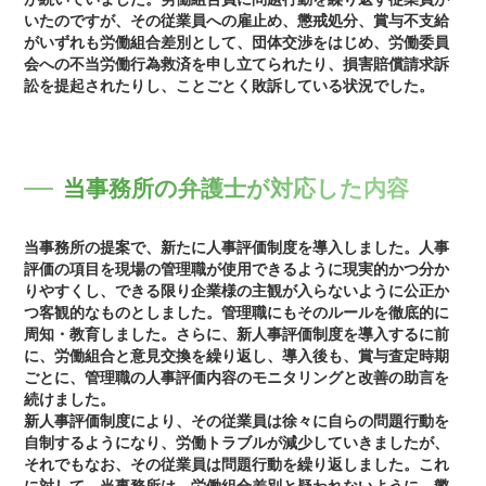
いたのですが、その従業員への雇止め、懲戒処分、賞与不支給
がいずれも労働組合差別として、団体交渉をはじめ、労働委員
会への不当労働行為救済を申し立てられたり、損害賠償請求訴
訟を提起されたりし、ことごとく敗訴している状況でした。
当事務所の弁護士が対応した内容
当事務所の提案で、新たに人事評価制度を導入しました。人事
評価の項目を現場の管理職が使用できるように現実的かつ分か
りやすくし、できる限り企業様の主観が入らないように公正か
つ客観的なものとしました。管理職にもそのルールを徹底的に
周知・教育しました。さらに、新人事評価制度を導入するに前
に、労働組合と意見交換を繰り返し、導入後も、賞与査定時期
ごとに、管理職の人事評価内容のモニタリングと改善の助言を
続けました。
新人事評価制度により、その従業員は徐々に自らの問題行動を
自制するようになり、労働トラブルが減少していきましたが、
それでもなお、その従業員は問題行動を繰り返しました。これ
に対して、当事務所は、労働組合差別と疑われないように、懲