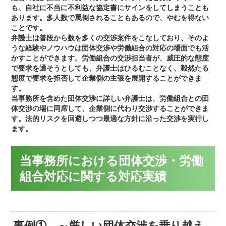
も、自社に不当に不利益な協定書にサインをしてしまうことも
あります。多人数で罵倒されることもあるので、やむを得ない
ことです。
弁護士は普段から数を多くの交渉案件をこなしており、そのよ
うな経験やノウハウは団体交渉や労働組合の対応の場面でも活
かすことができます。労働組合の交渉担当者が、威圧的な態度
で要求を通そうとしても、弁護士はひるむことなく、毅然たる
態度で要求を拒否して企業側の主張を展開することができま
す。
当事務所を含めた団体交渉に詳しい弁護士は、労働組合との団
体交渉の場に同席して、企業側に代わり交渉することができま
す。法的リスクを回避しつつ最適な方針に沿った交渉を実行し
ます。
当事務所における団体交渉・労働
組合対応に関する対応実績
事例① ～厳しい団体交渉を乗り越え