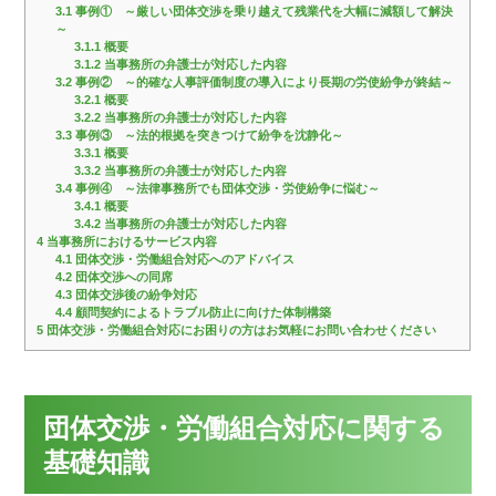
3.1
事例① ～厳しい団体交渉を乗り越えて残業代を大幅に減額して解決
～
3.1.1
概要
3.1.2
当事務所の弁護士が対応した内容
3.2
事例② ～的確な人事評価制度の導入により長期の労使紛争が終結～
3.2.1
概要
3.2.2
当事務所の弁護士が対応した内容
3.3
事例③ ～法的根拠を突きつけて紛争を沈静化～
3.3.1
概要
3.3.2
当事務所の弁護士が対応した内容
3.4
事例④ ～法律事務所でも団体交渉・労使紛争に悩む～
3.4.1
概要
3.4.2
当事務所の弁護士が対応した内容
4
当事務所におけるサービス内容
4.1
団体交渉・労働組合対応へのアドバイス
4.2
団体交渉への同席
4.3
団体交渉後の紛争対応
4.4
顧問契約によるトラブル防止に向けた体制構築
5
団体交渉・労働組合対応にお困りの方はお気軽にお問い合わせください
団体交渉・労働組合対応に関する
基礎知識