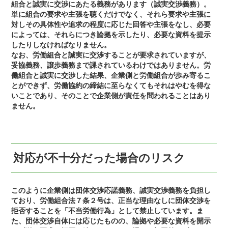
組合と誠実に交渉にあたる義務があります（誠実交渉義務）。
単に組合の要求や主張を聴くだけでなく、それら要求や主張に
対しその具体性や追求の程度に応じた回答や主張をなし、必要
によっては、それらにつき論拠を示したり、必要な資料を提示
したりしなければなりません。
なお、労働組合と誠実に交渉することが要求されていますが、
妥協義務、譲歩義務まで課されているわけではありません。労
働組合と誠実に交渉した結果、企業側と労働組合が歩み寄るこ
とができず、労働協約の締結に至らなくてもそれはやむを得な
いことであり、そのことで企業側が責任を問われることはあり
ません。
対応が不十分だった場合のリスク
このように企業側は団体交渉応諾義務、誠実交渉義務を負担し
ており、労働組合法７条２号は、正当な理由なしに団体交渉を
拒否することを「不当労働行為」として禁止しています。ま
た、団体交渉自体には応じたものの、論拠や必要な資料を開示