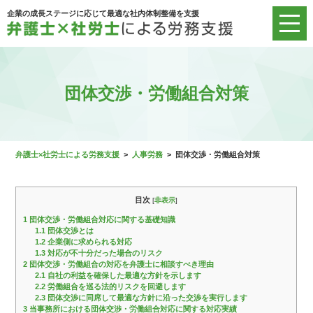
企業の成長ステージに応じて最適な社内体制整備を支援
団体交渉・労働組合対策
弁護士×社労士による労務支援
>
人事労務
>
団体交渉・労働組合対策
目次
[
非表示
]
1
団体交渉・労働組合対応に関する基礎知識
1.1
団体交渉とは
1.2
企業側に求められる対応
1.3
対応が不十分だった場合のリスク
2
団体交渉・労働組合の対応を弁護士に相談すべき理由
2.1
自社の利益を確保した最適な方針を示します
2.2
労働組合を巡る法的リスクを回避します
2.3
団体交渉に同席して最適な方針に沿った交渉を実行します
3
当事務所における団体交渉・労働組合対応に関する対応実績