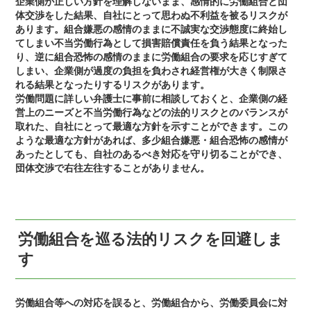
企業側が正しい方針を理解しないまま、感情的に労働組合と団
体交渉をした結果、自社にとって思わぬ不利益を被るリスクが
あります。組合嫌悪の感情のままに不誠実な交渉態度に終始し
てしまい不当労働行為として損害賠償責任を負う結果となった
り、逆に組合恐怖の感情のままに労働組合の要求を応じすぎて
しまい、企業側が過度の負担を負わされ経営権が大きく制限さ
れる結果となったりするリスクがあります。
労働問題に詳しい弁護士に事前に相談しておくと、企業側の経
営上のニーズと不当労働行為などの法的リスクとのバランスが
取れた、自社にとって最適な方針を示すことができます。この
ような最適な方針があれば、多少組合嫌悪・組合恐怖の感情が
あったとしても、自社のあるべき対応を守り切ることができ、
団体交渉で右往左往することがありません。
労働組合を巡る法的リスクを回避しま
す
労働組合等への対応を誤ると、労働組合から、労働委員会に対