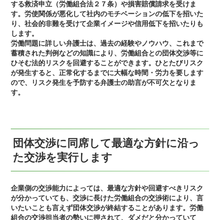
する救済申立（労働組合法２７条）や損害賠償請求を受けま
す。労使関係が悪化して社内のモチベーションの低下を招いた
り、社会的非難を受けて企業イメージや信用低下を招いたりも
します。
労働問題に詳しい弁護士は、過去の経験やノウハウ、これまで
蓄積された判例などの知識により、労働組合との団体交渉等に
ひそむ法的リスクを回避することができます。ひとたびリスク
が発生すると、正常化するまでに大幅な時間・労力を要します
ので、リスク発生を予防する弁護士の助言が不可欠となりま
す。
団体交渉に同席して最適な方針に沿っ
た交渉を実行します
企業側の交渉能力によっては、最適な方針や回避すべきリスク
が分かっていても、交渉に長けた労働組合の交渉術により、言
いたいことも言えず団体交渉が終結することがあります。労働
組合の交渉担当者の勢いに押されて、ダメだと分かっていて