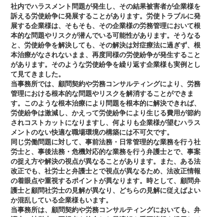
社内でハラスメント問題が発生し、その結果被害者が企業様を
訴える労使紛争に発展することがあります。労使トラブルに発
展する企業様は、そもそも、その企業様の労務管理において根
本的な問題やリスクが潜んでいる可能性があります。そうなる
と、労使紛争を解決しても、その解決は対症療法に過ぎず、根
本治療がなされないまま、再度同様の労使紛争が発生すること
があります。そのような労使紛争を繰り返す企業様も実例とし
て見てきました。
当事務所では、顧問契約や労務コンサルティングにより、労務
管理における根本的な問題やリスクを解消することができま
す。このような根本治療により問題を根本的に解決できれば、
労使紛争は激減し、かえって労使紛争により生じる費用が節約
されコストカットになりますし、何よりも企業様が望むハラス
メントのない快適な職場環境の構築には不可欠です。
同じ労働問題に対して、事前法務・日常管理的な業務を行う社
労士と、事後法務・危機対応的な業務を行う弁護士とで、事案
の捉え方や解決の視点が異なることがあります。また、ある法
改正でも、社労士と弁護士とで視点が異なるため、法改正情報
の着眼点や重視するポイントが異なります。時として、顧問弁
護士と顧問社労士の見解が異なり、どちらの見解に従えばよい
か混乱している企業様もいます。
当事務所は、顧問契約や労務コンサルティングにおいても、弁