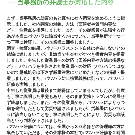
当事務所の弁護士が対応した内容
まず、当事務所の助言のもと直ちに社内調査を進めるように指
示しました。社内調査の対象、方法（面談者や質問内容な
ど）、注意点を指導しました。また、その従業員が主張する行
為が本当にパワハラに該当するかについて、当事務所で一つ一
つ丁寧に検証し、その企業様に回答しました。
調査・検証の結果、パワーハラスメント自体は存在しないとの
結論に達しましたが、非該当でも会社がすべき措置内容を提案
しました。申告した従業員への対応（回答内容や方法の指導な
ど）、パワハラを申告された従業員への対応（パワハラではな
いので懲戒処分は下さず厳重注意にとどめた）などの指導・提
案しました。また、パワハラ防止措置義務に則って、パワハラ
研修も実施しました。
申告した従業員は最後まで納得はしていませんでしたが、何度
も丁寧に説明した甲斐もあり、そのまま労務トラブルに発展せ
ず終息しました。また、その従業員から、パワハラによりうつ
病を発症したとして労災申請されましたが、労基署にもパワハ
ラに該当しないことを丁寧に説明したことにより、労災も非該
当という判断が下されました。
パワハラ研修については、全国から３０名ほどの管理職の方に
集合していただき、その企業様の本社でパワハラ研修を２時間