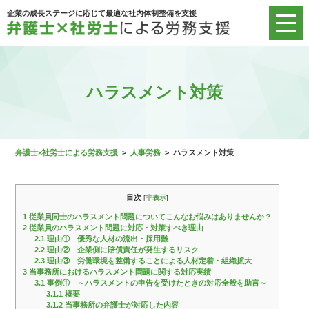
企業の成長ステージに応じて最適な社内体制整備を支援
ハラスメント対策
弁護士×社労士による労務支援
>
人事労務
>
ハラスメント対策
目次
[
非表示
]
1
従業員同士のハラスメント問題についてこんなお悩みはありませんか？
2
従業員のハラスメント問題に対応・対策すべき理由
2.1
理由① 優秀な人材の流出・採用難
2.2
理由② 企業側に賠償責任が発生するリスク
2.3
理由③ 労働環境を整備することによる人材定着・組織拡大
3
当事務所におけるハラスメント問題に関する対応実績
3.1
事例① ～ハラスメントの申告を受けたときの対応全般を助言～
3.1.1
概要
3.1.2
当事務所の弁護士が対応した内容