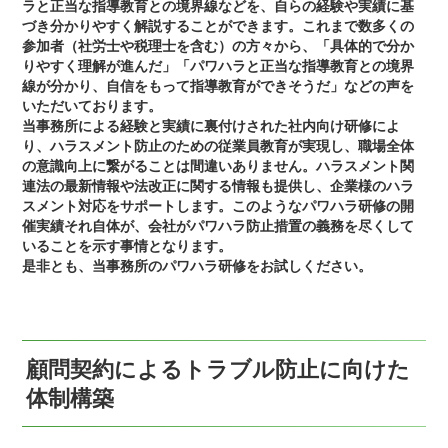
ラと正当な指導教育との境界線などを、自らの経験や実績に基
づき分かりやすく解説することができます。これまで数多くの
参加者（社労士や税理士を含む）の方々から、「具体的で分か
りやすく理解が進んだ」「パワハラと正当な指導教育との境界
線が分かり、自信をもって指導教育ができそうだ」などの声を
いただいております。
当事務所による経験と実績に裏付けされた社内向け研修によ
り、ハラスメント防止のための従業員教育が実現し、職場全体
の意識向上に繋がることは間違いありません。ハラスメント関
連法の最新情報や法改正に関する情報も提供し、企業様のハラ
スメント対応をサポートします。このようなパワハラ研修の開
催実績それ自体が、会社がパワハラ防止措置の義務を尽くして
いることを示す事情となります。
是非とも、当事務所のパワハラ研修をお試しください。
顧問契約によるトラブル防止に向けた
体制構築