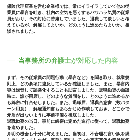
保険代理店業を営む企業様では、常にイライラしていて他の従
業員に暴言を吐き、社内の空気を悪くするパワハラ気質の従業
員がおり、その対応に苦慮していました。退職して欲しいと考
えているが、解雇してよいか、どのように進めたらよいか、相
談されました。
当事務所の弁護士が対応した内容
まず、その従業員の問題行動（暴言など）を聞き取り、就業規
則上、どの条項に違反しているか確認しました。また、暴言内
容は録音して証拠化することも助言しました。退職勧奨の面談
時に、誰が同席し、どのような質問をし、どのように進めるか
も綿密に打合せしました。また、退職届、退職合意書（数パタ
ーン用意）、解雇通知書もあらかじめ作成しておき、どこかで
矛盾が出ないように事前準備を徹底しました。
退職勧奨の当日、事前に綿密に定めた進行に従って、退職勧奨
を進めました。
弁明の機会も十分に与えました。当初は、不合理な言い訳を繰