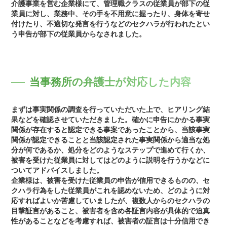
介護事業を営む企業様にて、管理職クラスの従業員が部下の従
業員に対し、業務中、その手を不用意に握ったり、身体を寄せ
付けたり、不適切な発言を行うなどのセクハラが行われたとい
う申告が部下の従業員からなされました。
当事務所の弁護士が対応した内容
まずは事実関係の調査を行っていただいた上で、ヒアリング結
果などを確認させていただきました。確かに申告にかかる事実
関係が存在すると認定できる事案であったことから、当該事実
関係が認定できることと当該認定された事実関係から適当な処
分が何であるか、処分をどのようなステップで進めて行くか、
被害を受けた従業員に対してはどのように説明を行うかなどに
ついてアドバイスしました。
企業様は、被害を受けた従業員の申告が信用できるものの、セ
クハラ行為をした従業員がこれを認めないため、どのように対
応すればよいか苦慮していましたが、複数人からのセクハラの
目撃証言があること、被害者を含め各証言内容が具体的で迫真
性があることなどを考慮すれば、被害者の証言は十分信用でき