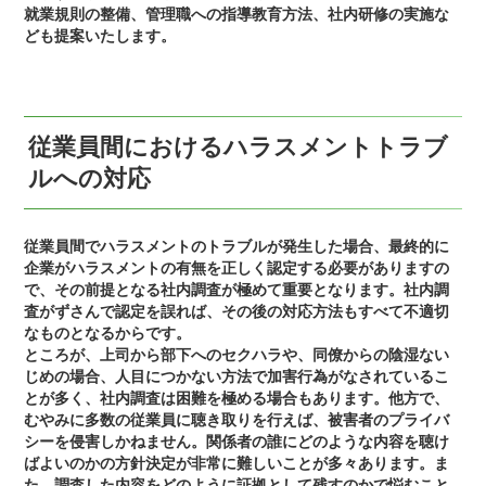
就業規則の整備、管理職への指導教育方法、社内研修の実施な
ども提案いたします。
従業員間におけるハラスメントトラブ
ルへの対応
従業員間でハラスメントのトラブルが発生した場合、最終的に
企業がハラスメントの有無を正しく認定する必要がありますの
で、その前提となる社内調査が極めて重要となります。社内調
査がずさんで認定を誤れば、その後の対応方法もすべて不適切
なものとなるからです。
ところが、上司から部下へのセクハラや、同僚からの陰湿ない
じめの場合、人目につかない方法で加害行為がなされているこ
とが多く、社内調査は困難を極める場合もあります。他方で、
むやみに多数の従業員に聴き取りを行えば、被害者のプライバ
シーを侵害しかねません。関係者の誰にどのような内容を聴け
ばよいのかの方針決定が非常に難しいことが多々あります。ま
た、調査した内容をどのように証拠として残すのかで悩むこと