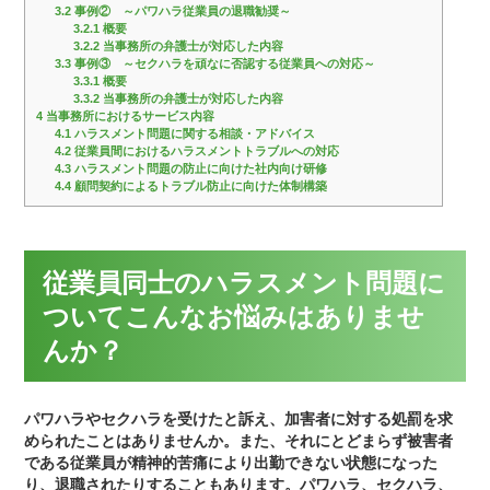
3.2
事例② ～パワハラ従業員の退職勧奨～
3.2.1
概要
3.2.2
当事務所の弁護士が対応した内容
3.3
事例③ ～セクハラを頑なに否認する従業員への対応～
3.3.1
概要
3.3.2
当事務所の弁護士が対応した内容
4
当事務所におけるサービス内容
4.1
ハラスメント問題に関する相談・アドバイス
4.2
従業員間におけるハラスメントトラブルへの対応
4.3
ハラスメント問題の防止に向けた社内向け研修
4.4
顧問契約によるトラブル防止に向けた体制構築
従業員同士のハラスメント問題に
ついてこんなお悩みはありませ
んか？
パワハラやセクハラを受けたと訴え、加害者に対する処罰を求
められたことはありませんか。また、それにとどまらず被害者
である従業員が精神的苦痛により出勤できない状態になった
り、退職されたりすることもあります。パワハラ、セクハラ、