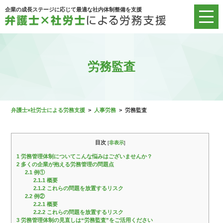
企業の成長ステージに応じて最適な社内体制整備を支援
労務監査
弁護士×社労士による労務支援
>
人事労務
>
労務監査
目次
[
非表示
]
1
労務管理体制についてこんな悩みはございませんか？
2
多くの企業が抱える労務管理の問題点
2.1
例①
2.1.1
概要
2.1.2
これらの問題を放置するリスク
2.2
例②
2.2.1
概要
2.2.2
これらの問題を放置するリスク
3
労務管理体制の見直しは“労務監査”をご活用ください