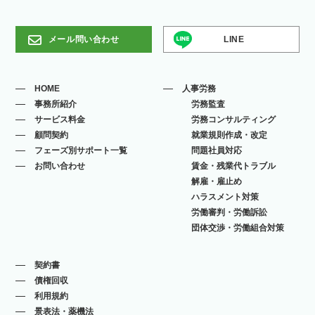
メール問い合わせ
LINE
HOME
人事労務
事務所紹介
労務監査
サービス料金
労務コンサルティング
顧問契約
就業規則作成・改定
フェーズ別サポート一覧
問題社員対応
お問い合わせ
賃金・残業代トラブル
解雇・雇止め
ハラスメント対策
労働審判・労働訴訟
団体交渉・労働組合対策
契約書
債権回収
利用規約
景表法・薬機法