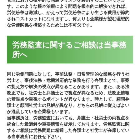
管理における根本的な問題やリスクを解消することができま
す。このような根本治療により問題を根本的に解決できれば、
労使紛争は激減し、かえって労使紛争により生じる費用が節約
されコストカットになりますし、何よりも企業様が望む理想的
な労使関係を構築するためには不可欠です。
労務監査に関するご相談は当事務
所へ
同じ労働問題に対して、事前法務・日常管理的な業務を行う社
労士と、事後法務・危機対応的な業務を行う弁護士とで、事案
の捉え方や解決の視点が異なることがあります。また、ある法
改正でも、社労士と弁護士とで視点が異なるため、法改正情報
の着眼点や重視するポイントが異なります。時として、顧問弁
護士と顧問社労士の見解が異なり、どちらの見解に従えばよい
か混乱している企業様もいます。
当事務所は、労務監査においても、弁護士・社労士の両視点を
統合した最適解や重要情報を提示しております。労務監査に関
するご相談は労務問題に精通した弁護士と社労士が在席してい
る当事務所にお任せ下さい。