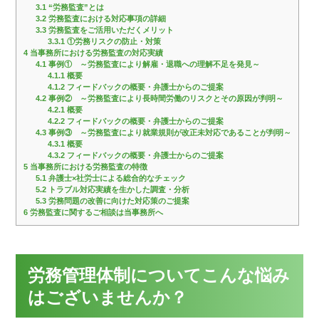
3.1
“労務監査”とは
3.2
労務監査における対応事項の詳細
3.3
労務監査をご活用いただくメリット
3.3.1
①労務リスクの防止・対策
4
当事務所における労務監査の対応実績
4.1
事例① ～労務監査により解雇・退職への理解不足を発見～
4.1.1
概要
4.1.2
フィードバックの概要・弁護士からのご提案
4.2
事例② ～労務監査により長時間労働のリスクとその原因が判明～
4.2.1
概要
4.2.2
フィードバックの概要・弁護士からのご提案
4.3
事例③ ～労務監査により就業規則が改正未対応であることが判明～
4.3.1
概要
4.3.2
フィードバックの概要・弁護士からのご提案
5
当事務所における労務監査の特徴
5.1
弁護士×社労士による総合的なチェック
5.2
トラブル対応実績を生かした調査・分析
5.3
労務問題の改善に向けた対応策のご提案
6
労務監査に関するご相談は当事務所へ
労務管理体制についてこんな悩み
はございませんか？