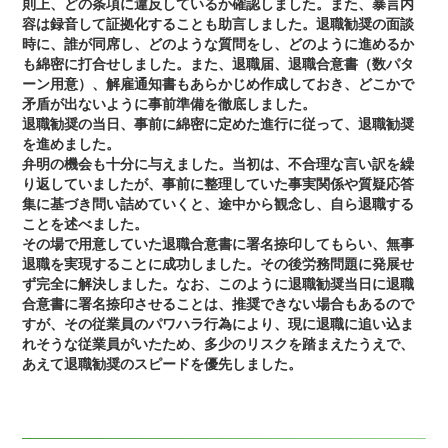
則上、どの条項に違反しているか確認しました。また、暴言内
容は録音して証拠化することも助言しました。退職勧奨の面談
時に、誰が同席し、どのような質問をし、どのように進めるか
も綿密に打合せしました。また、退職届、退職合意書（数パタ
ーン用意）、解雇通知書もあらかじめ作成しておき、どこかで
矛盾が出ないように事前準備を徹底しました。
退職勧奨の当日、事前に綿密に定めた進行に従って、退職勧奨
を進めました。
弁明の機会も十分に与えました。当初は、不合理な言い訳を繰
り返していましたが、事前に整理していた事実関係や質疑応答
集に基づき問い詰めていくと、途中から観念し、自ら退職する
ことを述べました。
その場で用意していた退職合意書に署名捺印してもらい、無事
退職を実現することに成功しました。その後労務問題に発展せ
ず完全に解決しました。なお、このように退職勧奨当日に退職
合意書に署名捺印させることは、推奨できない場合もあるので
すが、その従業員のパワハラ行為により、現に退職に追い込ま
れそうな従業員がいたため、多少のリスクを踏まえたうえで、
あえて退職勧奨のスピードを優先しました。