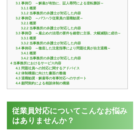
3.1
事例① ～解雇が有効に、証人尋問による逆転勝訴～
3.1.1
概要
3.1.2
当事務所の弁護士が対応した内容
3.2
事例② ～パワハラ従業員の退職勧奨～
3.2.1
概要
3.2.2
当事務所の弁護士が対応した内容
3.3
事例③ ～雇止めの法理の要件を緻密に主張、大幅減額に成功～
3.3.1
概要
3.3.2
当事務所の弁護士が対応した内容
3.4
事例④ ～徹底した注意指導により問題社員が自主退職～
3.4.1
概要
3.4.2
当事務所の弁護士が対応した内容
4
当事務所におけるサービス内容
4.1
問題社員への対応に関するアドバイス
4.2
体制構築に向けた書面の整備
4.3
退職勧奨・解雇等の有事対応へのサポート
4.4
顧問契約による相談体制の構築
従業員対応についてこんなお悩み
はありませんか？