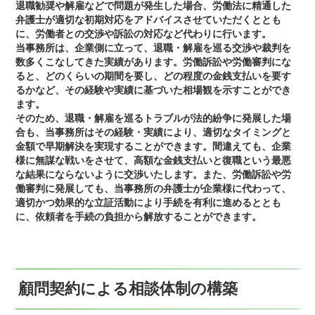
退職勧奨や解雇などで問題が発生した場合、労働法に精通した
弁護士が適切な初期対応をアドバイスさせていただくととも
に、労働者との交渉や訴訟の対応など代わりに行います。
当事務所は、企業側に立って、退職・解雇を巡る交渉や裁判を
数多くこなしてきた実績があります。労働訴訟や労働審判にな
ると、どのくらいの期間を要し、どの程度の金銭支払いを要す
るかなど、その経験や実績に基づいた相場観を示すことができ
ます。
そのため、退職・解雇を巡るトラブルが法的紛争に発展した場
合も、当事務所はその経験・実績により、適切なタイミングと
金額で早期解決を実現することができます。間違えても、企業
様に無謀な戦いをさせて、高額な金銭支払いと復職という最悪
な結果にならないように交渉いたします。また、労働訴訟や労
働審判に発展しても、当事務所の弁護士が企業様に代わって、
適切かつ効果的な立証活動により手続を有利に進めるととも
に、依頼者を手続の負担から解放することができます。
顧問契約による相談体制の構築