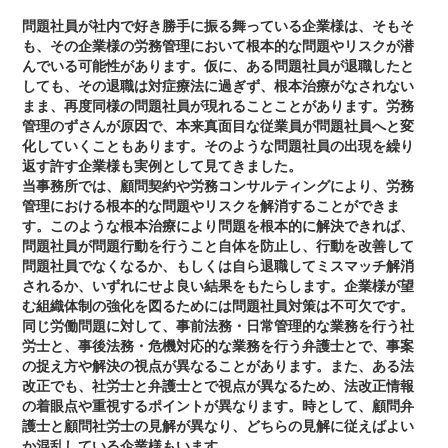
問題社員が社内で好き勝手に振る舞っている企業様は、そもそ
も、その企業様の労務管理において根本的な問題やリスクが潜
んでいる可能性があります。仮に、ある問題社員が退職したと
しても、その退職は対症療法に過ぎず、根本治療がなされない
まま、再度同様の問題社員が現れることことがあります。労務
管理のずさんが原因で、本来真面目な従業員が問題社員へと変
化していくこともあります。そのような問題社員の出現を繰り
返す許す企業様も実例として見てきました。
当事務所では、顧問契約や労務コンサルティングにより、労務
管理における根本的な問題やリスクを解消することができま
す。このような根本治療により問題を根本的に解決できれば、
問題社員が問題行動を行うこと自体を防止し、行動を改善して
問題社員でなくなるか、もしくは自ら退職してミスマッチ解消
されるか、いずれにせよ良い結果をもたらします。企業様が望
む組織体制の強化を図るためには問題社員対策は不可欠です。
同じ労働問題に対して、事前法務・日常管理的な業務を行う社
労士と、事後法務・危機対応的な業務を行う弁護士とで、事案
の捉え方や解決の視点が異なることがあります。また、ある法
改正でも、社労士と弁護士とで視点が異なるため、法改正情報
の着眼点や重視するポイントが異なります。時として、顧問弁
護士と顧問社労士の見解が異なり、どちらの見解に従えばよい
か混乱している企業様もいます。