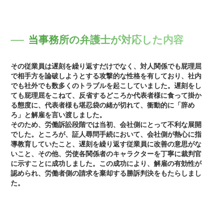
当事務所の弁護士が対応した内容
その従業員は遅刻を繰り返すだけでなく、対人関係でも屁理屈
で相手方を論破しようとする攻撃的な性格を有しており、社内
でも社外でも数多くのトラブルを起こしていました。遅刻をし
ても屁理屈をこねて、反省するどころか代表者様に食って掛か
る態度に、代表者様も堪忍袋の緒が切れて、衝動的に「辞め
ろ」と解雇を言い渡しました。
そのため、労働訴訟段階では当初、会社側にとって不利な展開
でした。ところが、証人尋問手続において、会社側が熱心に指
導教育していたこと、遅刻を繰り返す従業員に改善の意思がな
いこと、その他、労使各関係者のキャラクターを丁寧に裁判官
に示すことに成功しました。この成功により、解雇の有効性が
認められ、労働者側の請求を棄却する勝訴判決をもたらしまし
た。