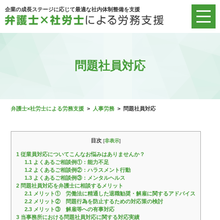
企業の成長ステージに応じて最適な社内体制整備を支援
問題社員対応
弁護士×社労士による労務支援
>
人事労務
>
問題社員対応
目次
[
非表示
]
1
従業員対応についてこんなお悩みはありませんか？
1.1
よくあるご相談例①：能力不足
1.2
よくあるご相談例②：ハラスメント行動
1.3
よくあるご相談例③：メンタルヘルス
2
問題社員対応を弁護士に相談するメリット
2.1
メリット① 労働法に精通した退職勧奨・解雇に関するアドバイス
2.2
メリット② 問題行為を防止するための対応策の検討
2.3
メリット③ 解雇等への有事対応
3
当事務所における問題社員対応に関する対応実績