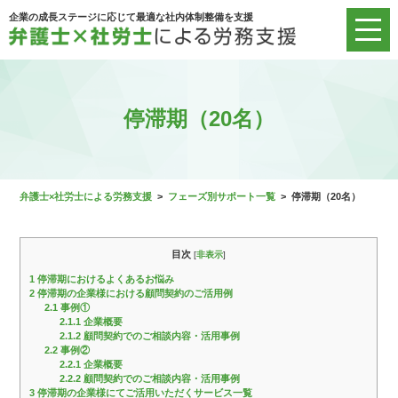
企業の成長ステージに応じて最適な社内体制整備を支援
停滞期（20名）
弁護士×社労士による労務支援
>
フェーズ別サポート一覧
>
停滞期（20名）
目次
[
非表示
]
1
停滞期におけるよくあるお悩み
2
停滞期の企業様における顧問契約のご活用例
2.1
事例①
2.1.1
企業概要
2.1.2
顧問契約でのご相談内容・活用事例
2.2
事例②
2.2.1
企業概要
2.2.2
顧問契約でのご相談内容・活用事例
3
停滞期の企業様にてご活用いただくサービス一覧