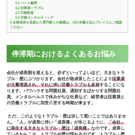
3.1
ベース顧問
3.2
従業員トラブル
3.3
労務監査
3.4
労務コンサルティング
4
企業成長を見据えた専門家との連携は、ぜひ弁護士法人ブレイスにご相談
ください
停滞期におけるよくあるお悩み
会社が成長期を迎えると、必ずといってよいほど、大きなトラ
ブル・壁にぶつかります。会社が急成長したことにより
従業員
が大量増員され、それに伴い労働トラブルも多発
することにな
ります。パワハラする問題社員、遅刻するばかりする問題社
員、メンタルヘルスで休みがちな社員など、経営者は従業員と
の労働トラブルに四苦八苦する時期が来ます。
ただ、このようなトラブル・壁は決して悪いことではありませ
ん。「人」が成長に伴い「成長痛」が生じるように、
「会社」
に発生する大きなトラブル・壁は「成長痛」
なのです。成長し
ているからこそ、トラブルや壁が現れるのです。トラブル・壁