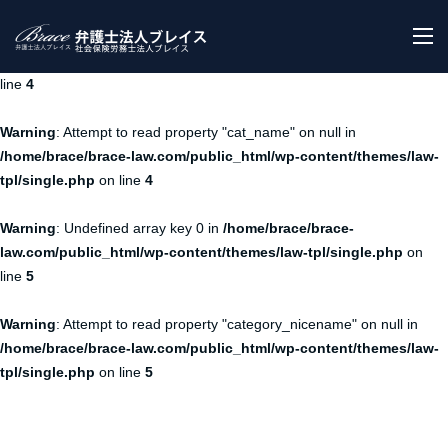
Warning
: Undefined array key 0 in
/home/brace/brace-
M
law.com/public_html/wp-content/themes/law-tpl/single.php
on
line
4
Warning
: Attempt to read property "cat_name" on null in
/home/brace/brace-law.com/public_html/wp-content/themes/law-
tpl/single.php
on line
4
Warning
: Undefined array key 0 in
/home/brace/brace-
law.com/public_html/wp-content/themes/law-tpl/single.php
on
line
5
Warning
: Attempt to read property "category_nicename" on null in
/home/brace/brace-law.com/public_html/wp-content/themes/law-
tpl/single.php
on line
5