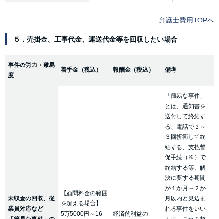
弁護士費用TOPへ
５．売掛金、工事代金、運送代金等を回収したい場合
事件の労力・難易
着手金（税込）
報酬金（税込）
備考
度
「簡易な事件」
とは、通知書を
送付して終結す
る、電話で２～
３回折衝して終
結する、支払督
促手続（※）で
終結する等、解
決に要する期間
が１か月～２か
【顧問料金の範囲
未収金の回収、従
月以内と見込ま
を超える場合】
業員対応など
れる事件をいい
5万5000円～16
経済的利益の