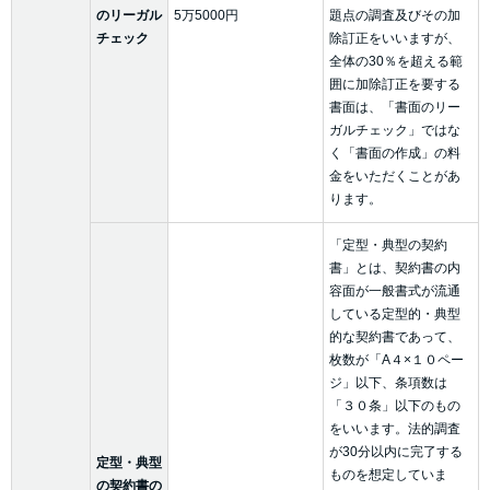
のリーガル
5万5000円
題点の調査及びその加
チェック
除訂正をいいますが、
全体の30％を超える範
囲に加除訂正を要する
書面は、「書面のリー
ガルチェック」ではな
く「書面の作成」の料
金をいただくことがあ
ります。
「定型・典型の契約
書」とは、契約書の内
容面が一般書式が流通
している定型的・典型
的な契約書であって、
枚数が「A４×１０ペー
ジ」以下、条項数は
「３０条」以下のもの
をいいます。法的調査
が30分以内に完了する
定型・典型
ものを想定していま
の契約書の