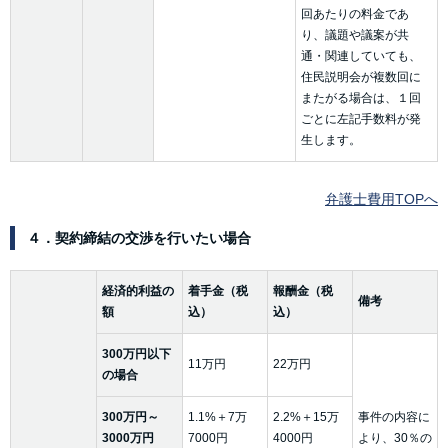
回あたりの料金であ
り、議題や議案が共
通・関連していても、
住民説明会が複数回に
またがる場合は、１回
ごとに左記手数料が発
生します。
弁護士費用TOPへ
４．契約締結の交渉を行いたい場合
経済的利益の
着手金（税
報酬金（税
備考
額
込）
込）
300万円以下
11万円
22万円
の場合
300万円～
1.1%＋7万
2.2%＋15万
事件の内容に
3000万円
7000円
4000円
より、30％の