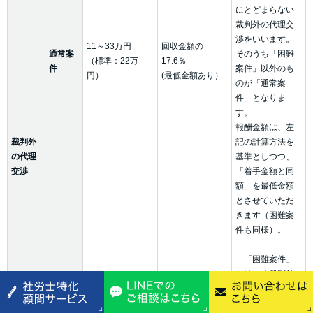
にとどまらない
裁判外の代理交
渉をいいます。
11～33万円
回収金額の
通常案
そのうち「困難
（標準：22万
17.6％
件
案件」以外のも
円）
(最低金額あり）
のが「通常案
件」となりま
す。
報酬金額は、左
裁判外
記の計算方法を
の代理
基準としつつ、
交渉
「着手金額と同
額」を最低金額
とさせていただ
きます（困難案
件も同様）。
「困難案件」
とは、「裁判外
の代理交渉」の
うち、特殊かつ