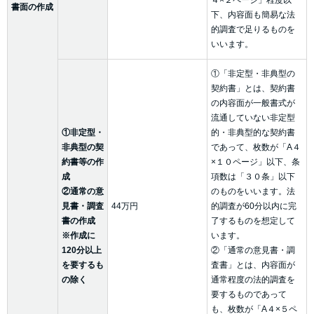
４×２ページ」程度以
書面の作成
下、内容面も簡易な法
的調査で足りるものを
いいます。
①「非定型・非典型の
契約書」とは、契約書
の内容面が一般書式が
流通していない非定型
①非定型・
的・非典型的な契約書
非典型の契
であって、枚数が「A４
約書等の作
×１０ページ」以下、条
成
項数は「３０条」以下
②通常の意
のものをいいます。法
見書・調査
44万円
的調査が60分以内に完
書の作成
了するものを想定して
※作成に
います。
120分以上
②「通常の意見書・調
を要するも
査書」とは、内容面が
の除く
通常程度の法的調査を
要するものであって
も、枚数が「A４×５ペ