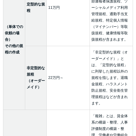
部通報者保護規程、ソ
定型的な規
11万円
ーシャルメディア利用
程
管理規程、通勤手当支
給規程、特定個人情報
（単体での
（マイナンバー）等取
依頼の場
扱規程、健康情報等取
合）
扱規程が含まれます。
その他の規
程の作成
「非定型的な規程（オ
ーダーメイド）」と
は、「定型的な規程」
非定型的な
に列挙した規程以外の
規程
22万円～
規程を指します。退職
（オーダー
金規程、ハラスメント
メイド）
防止規程、安全衛生管
理規程はなどが含まれ
ます。
「複雑」とは、賃金体
系の構築・整理、人事
評価制度の構築・整
理、労働者や労働組合