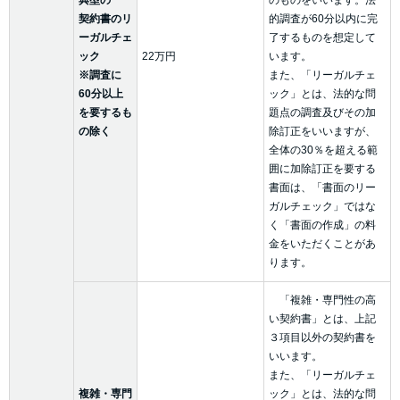
典型の
のものをいいます。法
契約書のリ
的調査が60分以内に完
ーガルチェ
了するものを想定して
ック
22万円
います。
※調査に
また、「リーガルチェ
60分以上
ック」とは、法的な問
を要するも
題点の調査及びその加
の除く
除訂正をいいますが、
全体の30％を超える範
囲に加除訂正を要する
書面は、「書面のリー
ガルチェック」ではな
く「書面の作成」の料
金をいただくことがあ
ります。
「複雑・専門性の高
い契約書」とは、上記
３項目以外の契約書を
いいます。
また、「リーガルチェ
複雑・専門
ック」とは、法的な問