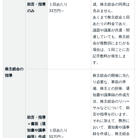
助言・指導
１回あたり
成、株主総会の同席は
のみ
33万円～
含みません。
あくまで株主総会１回
あたりの料金であり、
議題や議案が共通・関
連していても、株主総
会が複数回にまたがる
場合は、１回ごとに左
記手数料が発生しま
す。
株主総会の
指導
株主総会の開催に当た
り必要な、事前の準
備、株主との折衝、通
知書や議事録の作成方
法、株主総会のリハー
サルなどについて、助
言や指導を行います。
助言・指導
それに加えて、弊所に
＋書面（通
おいて、通知書や議事
知書や議事
１回あたり
録を作成し、株主総会
録等）作成
55万円～