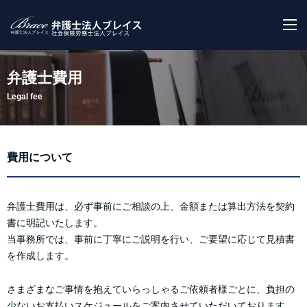
M
弁護士費用
Legal fee
費用について
弁護士費用は、必ず事前にご相談の上、金額または算出方法を契約
書に明記いたします。
当事務所では、事前に丁寧にご説明を行い、ご要望に応じて見積書
を作成します。
さまざまなご事情を抱えていらっしゃるご依頼者様ごとに、負担の
少ないお支払いスケジュールをご案内させていただいております。