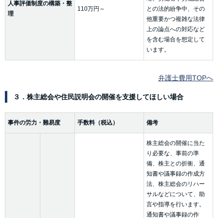
人事評価制度の構築・整
110万円～
との法的紛争中、その
理
他重要かつ複雑な法律
上の論点への対応など
を含む場合を想定して
います。
弁護士費用TOPへ
３．株主総会や住民説明会の開催を支援してほしい場合
事件の労力・難易度
手数料（税込）
備考
株主総会の開催に当た
り必要な、事前の準
備、株主との折衝、通
知書や議事録の作成方
法、株主総会のリハー
サルなどについて、助
言や指導を行います。
通知書や議事録の作