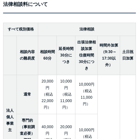
法律相談料について
すべて税別価格
法律相談
出張法律相
時間外加算
延長時間
談加算
相談内容
相談時間
（9:30～
土日祝
30分に
往復時間
の難易度
60分
17:30以
日加算
つき
30分につ
外）
き
20,000
10,000
10,000円
円
円
（税込
通常
（税込
（税込
11,000
22,000
11,000
円）
円）
円）
法人
個人
専門的
事業
（事前調
40,000
20,000
主
10,000円
査必要）
円
円
（税込