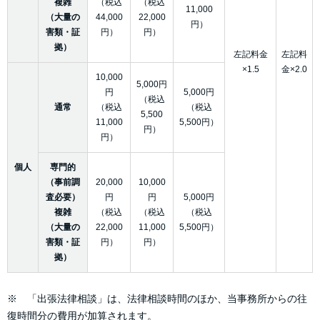
複雑
（税込
（税込
11,000
（大量の
44,000
22,000
円）
害類・証
円）
円）
拠）
左記料金
左記料
×1.5
金×2.0
10,000
5,000円
円
5,000円
（税込
通常
（税込
（税込
5,500
11,000
5,500円）
円）
円）
個人
専門的
（事前調
20,000
10,000
査必要）
円
円
5,000円
複雑
（税込
（税込
（税込
（大量の
22,000
11,000
5,500円）
害類・証
円）
円）
拠）
※ 「出張法律相談」は、法律相談時間のほか、当事務所からの往
復時間分の費用が加算されます。