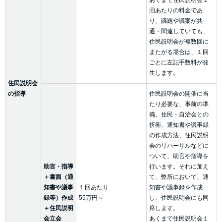
あくまで住民説明会１
回あたりの料金であ
り、議題や議案が共
通・関連していても、
住民説明会が複数回に
またがる場合は、１回
ごとに左記手数料が発
生します。
住民説明会
の指導
住民説明会の開催に当
たり必要な、事前の準
備、住民・自治会との
折衝、通知書や議事録
の作成方法、住民説明
会のリハーサルなどに
ついて、助言や指導を
助言・指導
行います。それに加え
＋書面（通
て、弊所において、通
知書や議事
１回あたり
知書や議事録を作成
録等）作成
55万円～
し、住民説明会にも同
＋住民説明
席します。
会立会
あくまで住民説明会１