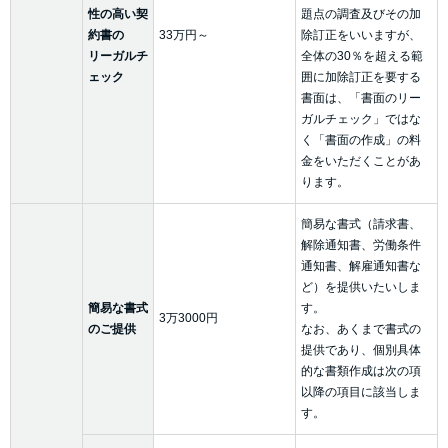
性の高い契
題点の調査及びその加
約書の
33万円～
除訂正をいいますが、
リーガルチ
全体の30％を超える範
ェック
囲に加除訂正を要する
書面は、「書面のリー
ガルチェック」ではな
く「書面の作成」の料
金をいただくことがあ
ります。
簡易な書式（請求書、
解除通知書、労働条件
通知書、解雇通知書な
ど）を提供いたいしま
簡易な書式
す。
3万3000円
のご提供
なお、あくまで書式の
提供であり、個別具体
的な書類作成は次の項
以降の項目に該当しま
す。