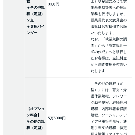
程
上）や希望に応じて労
33万円
＋その他規
働基準監督署への届出
程（定型）
業務も代行しますが、
２点
従業員代表の意見書の
＋専用バイ
徴収はお客様側でお願
ンダー
いいたします。
なお、「就業規則の調
査」から「就業規則一
式の作成」へと移行し
たお客様は、左記料金
から調査費用を控除い
たします。
「その他の規程（定
型）」には、育児・介
護休業規程、テレワー
ク勤務規程、継続雇用
【オプショ
規程、内部通報者保護
ン料金】
規程、ソーシャルメデ
5万5000円
その他の規
ィア利用管理規程、通
程（定型）
勤手当支給規程、特定
個人情報（マイナンバ