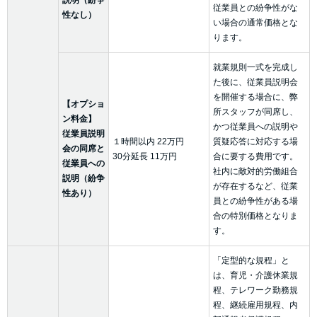
従業員との紛争性がな
性なし）
い場合の通常価格とな
ります。
就業規則一式を完成し
た後に、従業員説明会
を開催する場合に、弊
【オプショ
所スタッフが同席し、
ン料金】
かつ従業員への説明や
従業員説明
１時間以内 22万円
質疑応答に対応する場
会の同席と
30分延長 11万円
合に要する費用です。
従業員への
社内に敵対的労働組合
説明（紛争
が存在するなど、従業
性あり）
員との紛争性がある場
合の特別価格となりま
す。
「定型的な規程」と
は、育児・介護休業規
程、テレワーク勤務規
程、継続雇用規程、内