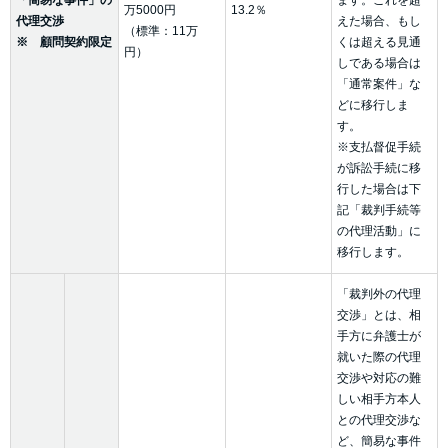
「簡易な事件」の
ます。これを超
万5000円
13.2％
代理交渉
えた場合、もし
（標準：11万
※ 顧問契約限定
くは超える見通
円）
しである場合は
「通常案件」な
どに移行しま
す。
※支払督促手続
が訴訟手続に移
行した場合は下
記「裁判手続等
の代理活動」に
移行します。
「裁判外の代理
交渉」とは、相
手方に弁護士が
就いた際の代理
交渉や対応の難
しい相手方本人
との代理交渉な
ど、簡易な事件