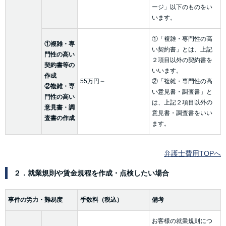
ージ」以下のものをい
います。
①「複雑・専門性の高
①複雑・専
い契約書」とは、上記
門性の高い
２項目以外の契約書を
契約書等の
いいます。
作成
55万円～
②「複雑・専門性の高
②複雑・専
い意見書・調査書」と
門性の高い
は、上記２項目以外の
意見書・調
意見書・調査書をいい
査書の作成
ます。
弁護士費用TOPへ
２．就業規則や賃金規程を作成・点検したい場合
事件の労力・難易度
手数料（税込）
備考
お客様の就業規則につ