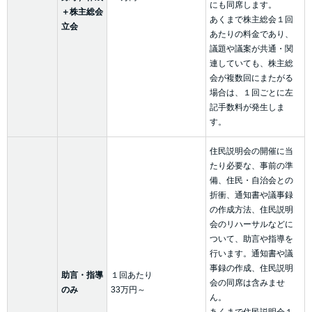
にも同席します。
＋株主総会
あくまで株主総会１回
立会
あたりの料金であり、
議題や議案が共通・関
連していても、株主総
会が複数回にまたがる
場合は、１回ごとに左
記手数料が発生しま
す。
住民説明会の開催に当
たり必要な、事前の準
備、住民・自治会との
折衝、通知書や議事録
の作成方法、住民説明
会のリハーサルなどに
ついて、助言や指導を
行います。通知書や議
事録の作成、住民説明
助言・指導
１回あたり
会の同席は含みませ
のみ
33万円～
ん。