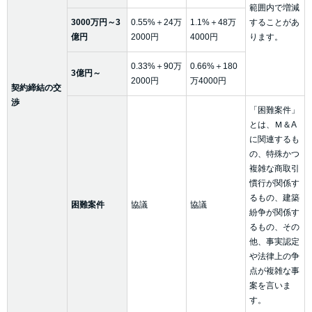
範囲内で増減
3000万円～3
0.55%＋24万
1.1%＋48万
することがあ
億円
2000円
4000円
ります。
0.33%＋90万
0.66%＋180
3億円～
2000円
万4000円
契約締結の交
渉
「困難案件」
とは、Ｍ＆A
に関連するも
の、特殊かつ
複雑な商取引
慣行が関係す
るもの、建築
困難案件
協議
協議
紛争が関係す
るもの、その
他、事実認定
や法律上の争
点が複雑な事
案を言いま
す。