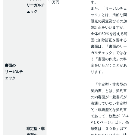
11万円
す。
リーガルチ
また、「リーガルチェ
ェック
ック」とは、法的な問
題点の調査及びその加
除訂正をいいますが、
全体の30％を超える範
囲に加除訂正を要する
書面は、「書面のリー
ガルチェック」ではな
く「書面の作成」の料
書面の
金をいただくことがあ
リーガルチ
ります。
ェック
「非定型・非典型の
契約書」とは、契約書
の内容面が一般書式が
流通していない非定型
的・非典型的な契約書
であって、枚数が「A４
×１０ページ」以下、条
非定型・非
項数は「３０条」以下