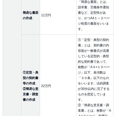
「簡易な書面」とは、
請求書、労働条件通知
簡易な書面
書など、定型性があ
11万円
の作成
り、かつA4１～２ペー
ジ程度の書面をいいま
す。
①「定型・典型の契約
書」とは、契約書の内
容面が一般書式が流通
している定型的・典型
的な契約書であって、
枚数が「A４×１０ペー
①定型・典
ジ」以下、条項数は
型の契約書
「３０条」以下のもの
等の作成
をいいます。法的調査
22万円
②簡易な意
が30分以内に完了する
見書・調査
ものを想定していま
書の作成
す。
②「簡易な意見書・調
査書」とは、枚数が「A