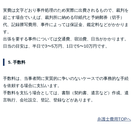
実費は文字どおり事件処理のため実際に出費されるもので、裁判を
起こす場合でいえば、裁判所に納める印紙代と予納郵券（切手）
代、記録謄写費用、事件によっては保証金、鑑定料などがかかりま
す。
出張を要する事件については交通費、宿泊費、日当がかかります。
日当の目安は、半日で3〜5万円、1日で5〜10万円です。
5. 手数料
手数料は、当事者間に実質的に争いのないケースでの事務的な手続
を依頼する場合に支払います。
手数料を支払う場合としては、書類（契約書、遺言など）作成、遺
言執行、会社設立、登記、登録などがあります。
弁護士費用TOPへ