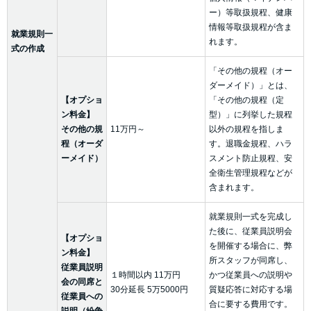
ー）等取扱規程、健康
情報等取扱規程が含ま
就業規則一
れます。
式の作成
「その他の規程（オー
ダーメイド）」とは、
【オプショ
「その他の規程（定
ン料金】
型）」に列挙した規程
その他の規
11万円～
以外の規程を指しま
程（オーダ
す。退職金規程、ハラ
ーメイド）
スメント防止規程、安
全衛生管理規程などが
含まれます。
就業規則一式を完成し
た後に、従業員説明会
【オプショ
を開催する場合に、弊
ン料金】
所スタッフが同席し、
従業員説明
１時間以内 11万円
かつ従業員への説明や
会の同席と
30分延長 5万5000円
質疑応答に対応する場
従業員への
合に要する費用です。
説明（紛争