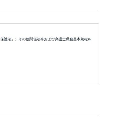
報保護法」）その他関係法令および弁護士職務基本規程を
能）
場合またはご本人の同意の範囲で取り扱います。
基づく場合を除き第三者提供・共同利用は行いません。保