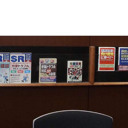
2. 個人
当事務所
（１）法
（２）人
（３）公
（４）国
（５）事
範囲
※ 外国
を講じま
3. 委託
当事務所
告等を定
4. 開示
当事務所