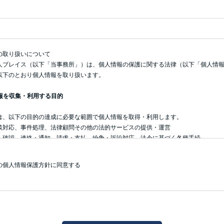
の取り扱いについて
人ブレイス（以下「当事務所」）は、個人情報の保護に関する法律（以下「個人情
以下のとおり個人情報を取り扱います。
情報を収集・利用する目的
は、以下の目的の達成に必要な範囲で個人情報を取得・利用します。
談対応、事件処理、法律顧問その他の法的サービスの提供・運営
人確認、連絡・通知、請求・支払、紛争・訴訟対応、法令に基づく各種手続
問い合わせへの対応、資料送付、セミナー等の案内・運営（配信停止はいつでも可
ェブサイトの利便性向上・品質改善、アクセス解析、セキュリティ対策
の個人情報保護方針に同意する
用選考および入所後の人事・労務管理
・事件処理の過程で要配慮個人情報（健康・病歴等）を取り扱う場合、法令に基づく
番号（マイナンバー）は、法令で定められた目的の範囲でのみ取得・利用し、法令に
は番号法に従います。