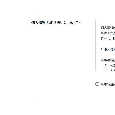
個人情報の取り扱いについて
個人情報
弁護士法
遵守し、
1. 個人
当事務所
（１）相
（２）本
（３）お
（４）ウ
当事務所
（５）採
※ 相談
※ 個人
存・廃棄