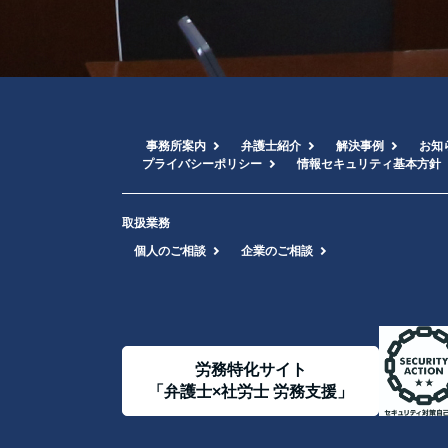
■申請方法
本ポリシ
■本人確認
公的身分
■手数料
開示に限
事務所案内
弁護士紹介
解決事例
お知
■回答方
プライバシーポリシー
情報セキュリティ基本方針
電子的方
法定代理
取扱業務
個人のご相談
企業のご相談
5. アク
本サイト
当該ツー
せん。
オプトア
労務特化サイト
https://to
「弁護士×社労士 労務支援」
これらの