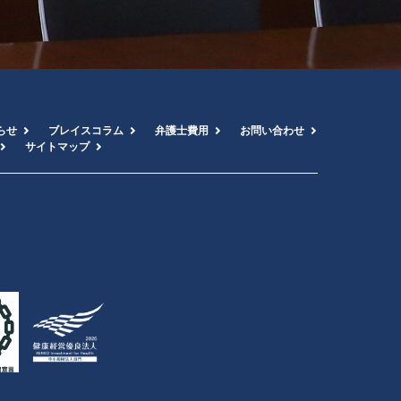
ー末尾の窓口へメールまたは書面でご連絡ください。所定の様式をご案内します。
証の写しの提出等、当事務所所定の方法により確認します。
り、実費相当の手数料を頂く場合があります。
らせ
ブレイスコラム
弁護士費用
お問い合わせ
法・期間
サイトマップ
法（メール等）で、合理的期間内に回答します。法令の例外事由に該当する場合は
人・代理人からの請求にも、所定の確認資料を提出いただくことで対応します。
セス解析ツール（Cookie等）
では、利便性向上・利用状況把握のためGoogleアナリティクス等のツールを利用す
ルはCookie等を通じてトラフィックデータを収集しますが、当事務所は直接識別子（
ウトをご希望の場合は、ブラウザ設定によるCookieの無効化のほか、Googleが
ols.google.com/dlpage/gaoptout/?hl=ja
ツールにより、国外のサーバにデータが保存されることがあります。外国にある第