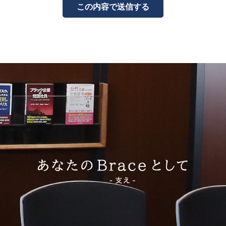
情報の第三者提供
は、次の場合を除き、あらかじめご本人の同意なく第三者に提供しません。
令に基づく場合
の生命・身体・財産の保護のために必要で、同意取得が困難な場合
衆衛生の向上・児童の健全育成に特に必要で、同意取得が困難な場合
の機関等が法令の定める事務を遂行することに協力する場合で、同意取得により当
件処理や事務所運営等における弁護士・公認会計士・司法書士等の専門職、裁判所
にある第三者に提供する場合、個人情報保護法の定めに従い、当該国の制度・受領者
す。
先の監督
は、業務の一部を外部事業者に委託することがあります。この場合、機密保持、目
めた契約等により、委託先を適切に監督します。
・訂正・利用停止等の請求
は、保有個人データについて、個人情報保護法に基づく開示、訂正・追加・削除、