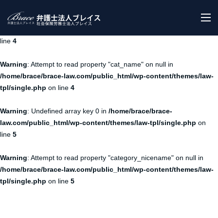
Warning
: Undefined array key 0 in
/home/brace/brace-
M
law.com/public_html/wp-content/themes/law-tpl/single.php
on
line
4
Warning
: Attempt to read property "cat_name" on null in
/home/brace/brace-law.com/public_html/wp-content/themes/law-
tpl/single.php
on line
4
Warning
: Undefined array key 0 in
/home/brace/brace-
law.com/public_html/wp-content/themes/law-tpl/single.php
on
line
5
Warning
: Attempt to read property "category_nicename" on null in
/home/brace/brace-law.com/public_html/wp-content/themes/law-
tpl/single.php
on line
5