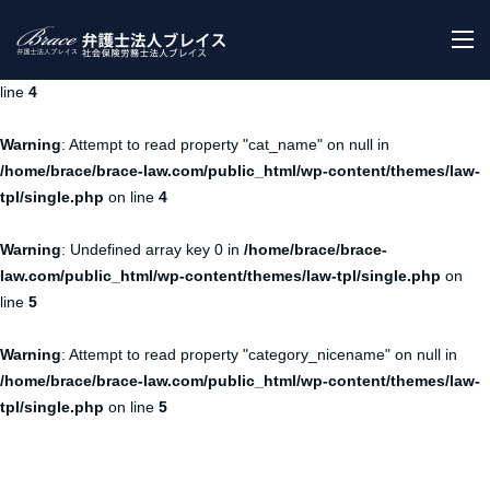
Warning
: Undefined array key 0 in
/home/brace/brace-
M
law.com/public_html/wp-content/themes/law-tpl/single.php
on
line
4
Warning
: Attempt to read property "cat_name" on null in
/home/brace/brace-law.com/public_html/wp-content/themes/law-
tpl/single.php
on line
4
Warning
: Undefined array key 0 in
/home/brace/brace-
law.com/public_html/wp-content/themes/law-tpl/single.php
on
line
5
Warning
: Attempt to read property "category_nicename" on null in
/home/brace/brace-law.com/public_html/wp-content/themes/law-
tpl/single.php
on line
5