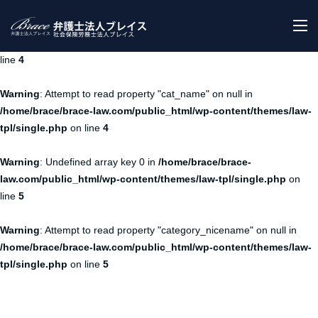
Warning
: Undefined array key 0 in
/home/brace/brace-
M
law.com/public_html/wp-content/themes/law-tpl/single.php
on
line
4
Warning
: Attempt to read property "cat_name" on null in
/home/brace/brace-law.com/public_html/wp-content/themes/law-
tpl/single.php
on line
4
Warning
: Undefined array key 0 in
/home/brace/brace-
law.com/public_html/wp-content/themes/law-tpl/single.php
on
line
5
Warning
: Attempt to read property "category_nicename" on null in
/home/brace/brace-law.com/public_html/wp-content/themes/law-
tpl/single.php
on line
5