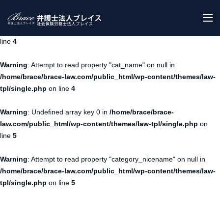
Warning
: Undefined array key 0 in
/home/brace/brace-
M
law.com/public_html/wp-content/themes/law-tpl/single.php
on
line
4
Warning
: Attempt to read property "cat_name" on null in
/home/brace/brace-law.com/public_html/wp-content/themes/law-
tpl/single.php
on line
4
Warning
: Undefined array key 0 in
/home/brace/brace-
law.com/public_html/wp-content/themes/law-tpl/single.php
on
line
5
Warning
: Attempt to read property "category_nicename" on null in
/home/brace/brace-law.com/public_html/wp-content/themes/law-
tpl/single.php
on line
5