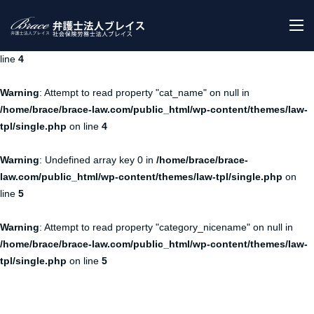
Warning
: Undefined array key 0 in
/home/brace/brace-
M
law.com/public_html/wp-content/themes/law-tpl/single.php
on
line
4
Warning
: Attempt to read property "cat_name" on null in
/home/brace/brace-law.com/public_html/wp-content/themes/law-
tpl/single.php
on line
4
Warning
: Undefined array key 0 in
/home/brace/brace-
law.com/public_html/wp-content/themes/law-tpl/single.php
on
line
5
Warning
: Attempt to read property "category_nicename" on null in
/home/brace/brace-law.com/public_html/wp-content/themes/law-
tpl/single.php
on line
5